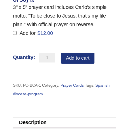
of 50)
3" x 5" prayer card includes Carlo’s simple
motto: “To be close to Jesus, that’s my life
plan.” With official prayer on reverse.
Add for
$
12.00
Prayer
Add to cart
Card
—
Saint
SKU:
PC-BCA-1
Category:
Prayer Cards
Tags:
Spanish
,
Carlo
diocese-program
Acutis
in
Spanish
Description
(set